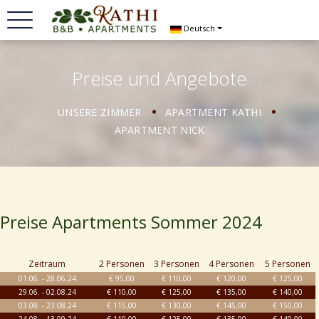
Deutsch
Preise und Angebote
UNSERE ZIMMER
APARTMENT KATHI
APARTMENT NICK
Preise Apartments Sommer 2024
Zeitraum
2 Personen
3 Personen
4 Personen
5 Personen
01.06. - 28.06.24
€ 95,00
€ 110,00
€ 120,00
€ 125,00
29.06. - 02.08.24
€ 110,00
€ 125,00
€ 135,00
€ 140,00
03.08. - 23.08.24
€ 115,00
€ 130,00
€ 145,00
€ 150,00
24.08. - 13.09.24
€ 110,00
€ 125,00
€ 135,00
€ 140,00