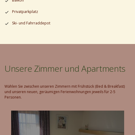
Balkon
Privatparkplatz
Ski- und Fahrraddepot
Unsere Zimmer und Apartments
Wählen Sie zwischen unseren Zimmern mit Frühstück (Bed & Breakfast)
und unseren neuen, geräumigen Ferienwohnungen jeweils für 2-5
Personen.