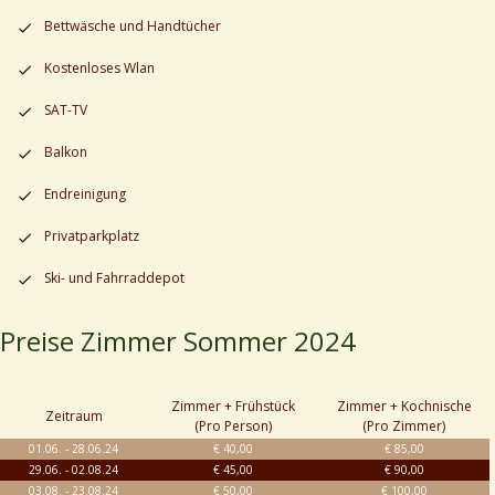
Bettwäsche und Handtücher
Kostenloses Wlan
SAT-TV
Balkon
Endreinigung
Privatparkplatz
Ski- und Fahrraddepot
Preise Zimmer Sommer 2024
Zimmer + Frühstück
Zimmer + Kochnische
Zeitraum
(Pro Person)
(Pro Zimmer)
01.06. - 28.06.24
€ 40,00
€ 85,00
29.06. - 02.08.24
€ 45,00
€ 90,00
03.08. - 23.08.24
€ 50,00
€ 100,00