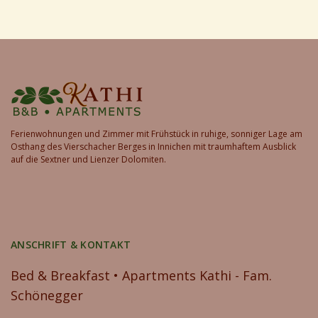
Ferienwohnungen und Zimmer mit Frühstück in ruhige, sonniger Lage am
Osthang des Vierschacher Berges in Innichen mit traumhaftem Ausblick
auf die Sextner und Lienzer Dolomiten.
ANSCHRIFT & KONTAKT
Bed & Breakfast • Apartments Kathi - Fam.
Schönegger